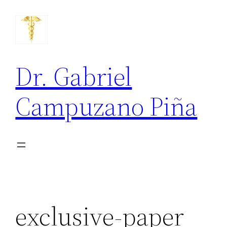
Saltar
para
o
conteúdo
Dr. Gabriel
Campuzano Piña
exclusive-paper