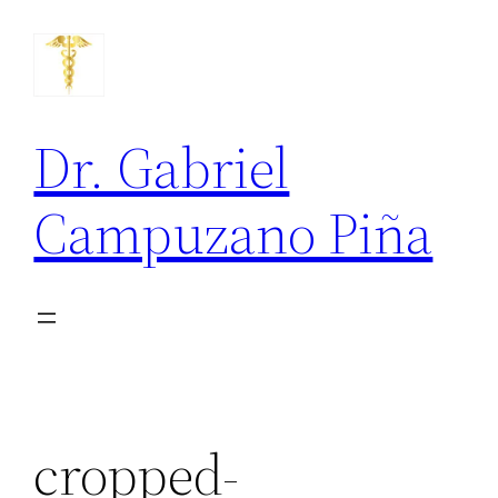
Saltar
para
o
conteúdo
Dr. Gabriel
Campuzano Piña
cropped-