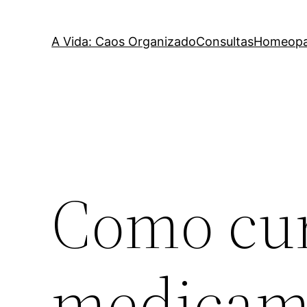
A Vida: Caos Organizado
Consultas
Homeopat
Como cur
medicam