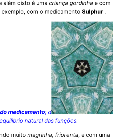
e além disto é uma
criança gordinha
e com
te exemplo, com o medicamento
Sulphur
.
 do medicamento
; d
uilibrio natural das funções.
endo muito
magrinha, friorenta
, e com uma