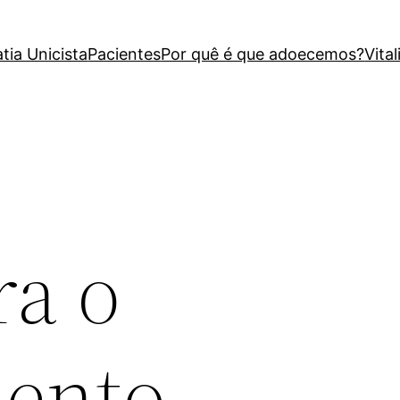
ia Unicista
Pacientes
Por quê é que adoecemos?
Vita
a o
ento